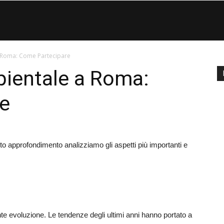
Eco
a Roma: Come Partecipare
di
bientale a Roma:
e
Roma
sto approfondimento analizziamo gli aspetti più importanti e
nte evoluzione. Le tendenze degli ultimi anni hanno portato a