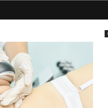
Eco
di
Roma