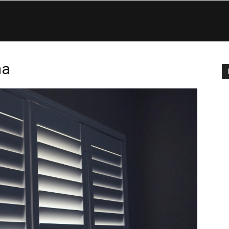
Eco
di
ma
Roma