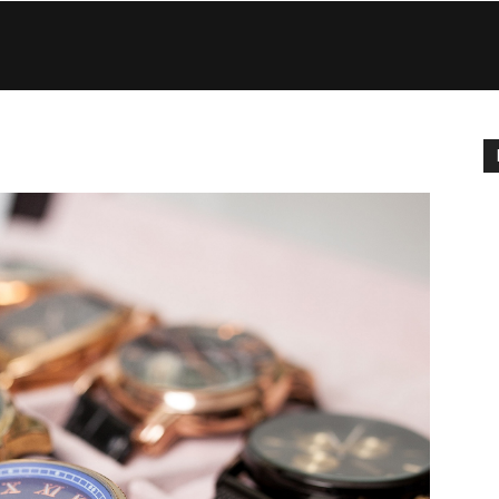
Eco
di
Roma