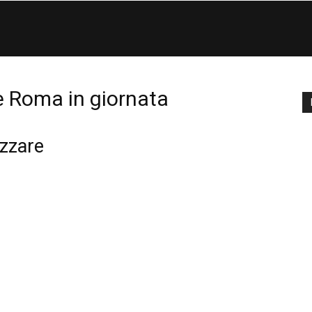
Eco
di
e Roma in giornata
Roma
izzare